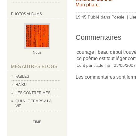
Mon phare.
PHOTOS ALBUMS
19:45 Publié dans
Poésie.
|
Lie
Commentaires
courage ! beau début trouvé
Nous
ce poème est tout léger co
Écrit par :
adeline
| 23/05/2007
MES AUTRES BLOGS
FABLES
Les commentaires sont ferm
HAÏKU
LES CONTRERIMES
QUI A LE TEMPS A LA
VIE
TIME