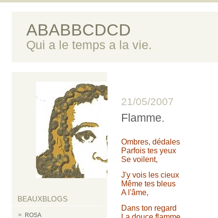
ABABBCDCD
Qui a le temps a la vie.
21/05/2007
Flamme.
Ombres, dédales
Parfois tes yeux
Se voilent,
J'y vois les cieux
Même tes bleus
A l'âme,
BEAUXBLOGS
Dans ton regard
ROSA
La douce flamme