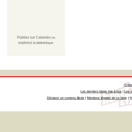
Publiez sur Calaméo
ou
explorez
la bibliothèque.
Créer
Les derniers blogs mis à jour
|
Les d
Déclarer un contenu illicite
|
Mentions légales de ce blog
|
H