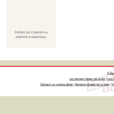
Publiez sur Calaméo
ou
explorez
la bibliothèque.
Créer
Les derniers blogs mis à jour
|
Les d
Déclarer un contenu illicite
|
Mentions légales de ce blog
|
H