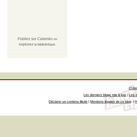
Publiez sur Calaméo
ou
explorez
la bibliothèque.
Créer
Les derniers blogs mis à jour
|
Les d
Déclarer un contenu illicite
|
Mentions légales de ce blog
|
H