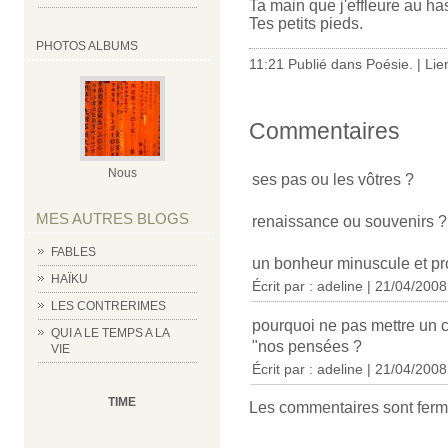
Ta main que j'effleure au ha
Tes petits pieds.
PHOTOS ALBUMS
11:21 Publié dans
Poésie.
|
Lie
Commentaires
Nous
ses pas ou les vôtres ?
MES AUTRES BLOGS
renaissance ou souvenirs ?
FABLES
un bonheur minuscule et pr
HAÏKU
Écrit par : adeline | 21/04/2008
LES CONTRERIMES
pourquoi ne pas mettre un c
QUI A LE TEMPS A LA
"nos pensées ?
VIE
Écrit par : adeline | 21/04/2008
TIME
Les commentaires sont ferm