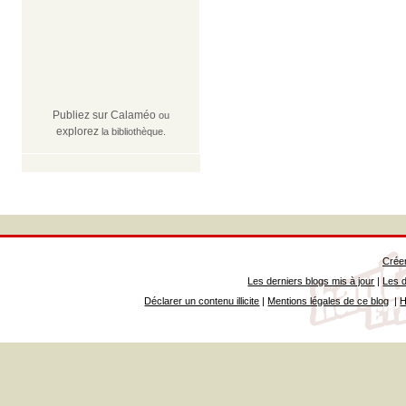
Publiez sur Calaméo
ou
explorez
la bibliothèque.
Créer
Les derniers blogs mis à jour
|
Les d
Déclarer un contenu illicite
|
Mentions légales de ce blog
|
H