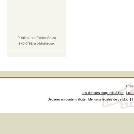
Publiez sur Calaméo
ou
explorez
la bibliothèque.
Créer
Les derniers blogs mis à jour
|
Les d
Déclarer un contenu illicite
|
Mentions légales de ce blog
|
H