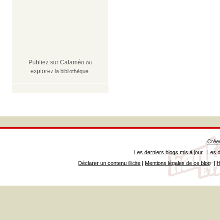
Publiez sur Calaméo
ou
explorez
la bibliothèque.
Créer
Les derniers blogs mis à jour
|
Les d
Déclarer un contenu illicite
|
Mentions légales de ce blog
|
H