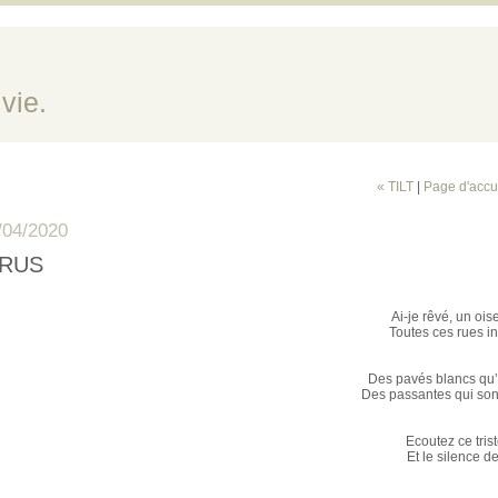
vie.
« TILT
|
Page d'accu
/04/2020
IRUS
Ai-je rêvé, un oi
Toutes ces rues 
Des pavés blancs qu’
Des passantes qui so
Ecoutez ce tris
Et le silence d