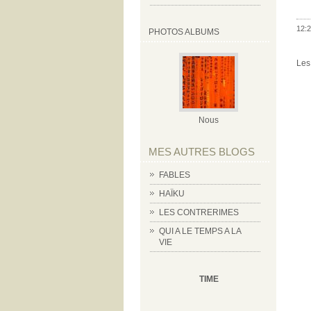
12:2
PHOTOS ALBUMS
Les
Nous
MES AUTRES BLOGS
FABLES
HAÏKU
LES CONTRERIMES
QUI A LE TEMPS A LA
VIE
TIME