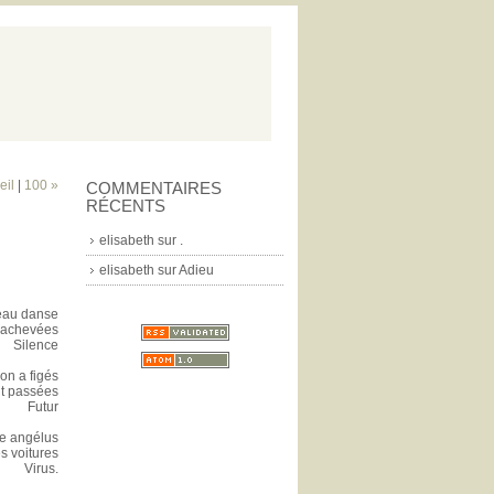
eil
|
100 »
COMMENTAIRES
RÉCENTS
elisabeth
sur
.
elisabeth
sur
Adieu
seau danse
inachevées
Silence
on a figés
nt passées
Futur
te angélus
es voitures
Virus.